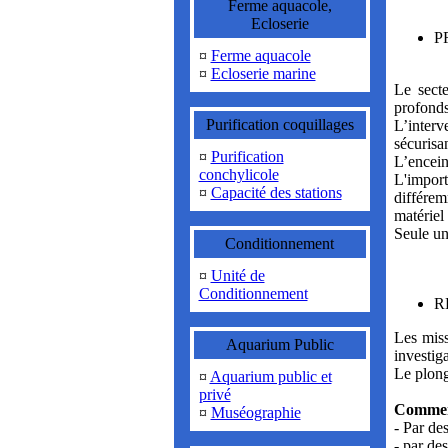
Ferme aquacole,
Ecloserie
P
¤
Ferme aquacole
¤
Ecloserie marine
Le secte
profonds
Purification coquillages
L’inter
sécurisa
¤
Purification
L’encein
conchylicole
L'impor
¤
Capacité des stations
différem
matériel 
Seule un
Conditionnement
¤
Unité de
Conditionnement
R
Les miss
Aquarium Public
investiga
Le plong
¤
Aquarium public et
privé
Commen
¤
Muséographie
- Par de
- par de