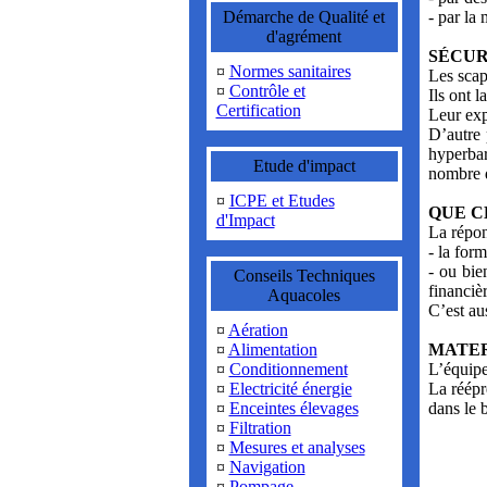
Démarche de Qualité et
- par la 
d'agrément
SÉCUR
¤
Normes sanitaires
Les scap
¤
Contrôle et
Ils ont 
Certification
Leur exp
D’autre 
hyperbar
Etude d'impact
nombre d
¤
ICPE et Etudes
QUE C
d'Impact
La répons
- la for
- ou bie
Conseils Techniques
financièr
Aquacoles
C’est au
¤
Aération
¤
Alimentation
MATE
¤
Conditionnement
L’équipe
¤
Electricité énergie
La réépr
¤
Enceintes élevages
dans le 
¤
Filtration
¤
Mesures et analyses
¤
Navigation
¤
Pompage