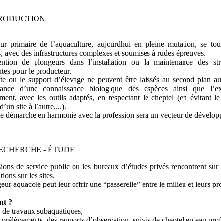
RODUCTION
ur primaire de l’aquaculture, aujourdhui en pleine mutation, se tou
, avec des infrastructures complexes et soumises à rudes épreuves.
vention de plongeurs dans l’installation ou la maintenance des str
ntes pour le producteur.
te ou le support d’élevage ne peuvent être laissés au second plan au
tance d’une connaissance biologique des espèces ainsi que l’ex
ment, avec les outils adaptés, en respectant le cheptel (en évitant le 
d’un site à l’autre,...).
e démarche en harmonie avec la profession sera un vecteur de dévelop
ECHERCHE - ÉTUDE
ions de service public ou les bureaux d’études privés rencontrent sur 
tions sur les sites.
eur aquacole peut leur offrir une “passerelle” entre le milieu et leurs
t ?
s de travaux subaquatiques,
s prélèvements, des rapports d’observation, suivis de cheptel en eau pro