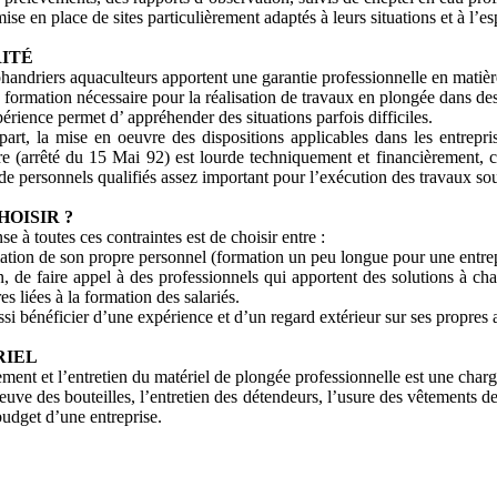
mise en place de sites particulièrement adaptés à leurs situations et à l’e
ITÉ
handriers aquaculteurs apportent une garantie professionnelle en matière
la formation nécessaire pour la réalisation de travaux en plongée dans des
érience permet d’ appréhender des situations parfois difficiles.
part, la mise en oeuvre des dispositions applicables dans les entrepri
e (arrêté du 15 Mai 92) est lourde techniquement et financièrement, ca
e personnels qualifiés assez important pour l’exécution des travaux so
HOISIR ?
e à toutes ces contraintes est de choisir entre :
mation de son propre personnel (formation un peu longue pour une entrep
n, de faire appel à des professionnels qui apportent des solutions à c
es liées à la formation des salariés.
ssi bénéficier d’une expérience et d’un regard extérieur sur ses propres a
RIEL
ment et l’entretien du matériel de plongée professionnelle est une charg
euve des bouteilles, l’entretien des détendeurs, l’usure des vêtements d
budget d’une entreprise.