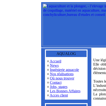
AQUALOG
Une légi
¤
Accueil
Elle obl
¤
News
décision
¤
Ingénierie aquacole
élémenta
¤
Nos réalisations
¤
Où nous trouver
Toutes l
¤
Contact
L’indus
¤
Jobs, stages
nécessit
¤
Les Bonnes Affaires
La plon
¤
Acces client
connaiss