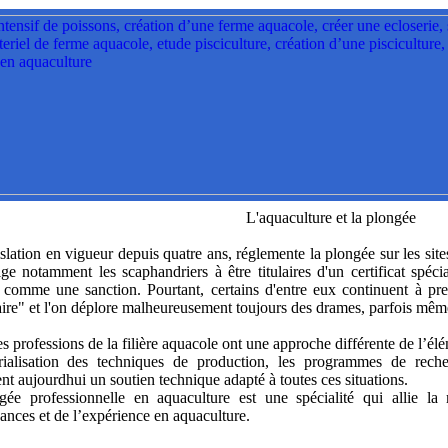
L'aquaculture et la plongée
slation en vigueur depuis quatre ans, réglemente la plongée sur les sit
ige notamment les scaphandriers à être titulaires d'un certificat spéc
 comme une sanction. Pourtant, certains d'entre eux continuent à pre
ire" et l'on déplore malheureusement toujours des drames, parfois même
es professions de la filière aquacole ont une approche différente de l’él
trialisation des techniques de production, les programmes de rech
ent aujourdhui un soutien technique adapté à toutes ces situations.
gée professionnelle en aquaculture est une spécialité qui allie la
ances et de l’expérience en aquaculture.