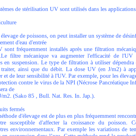
tèmes de stérilisation UV sont utilisés dans les applications
iculture
élevage de poissons, on peut installer un système de désinf
tement d'eau d'entrée
 sont fréquemment installés après une filtration mécaniqu
.Le filtre mécanique va augmenter l'efficacité de l'UV 
s en suspension. Le type de filtration à utiliser dépendra
à traiter, ainsi que du débit. La dose UV (en J/m2) à a
r et de leur sensibilité à l'UV. Par exemple, pour les éleva
tection contre le virus de la NPI (Nécrose Pancréatique In
sera de
/m2. (Sako 85 , Bull. Nat. Res. In. Jap.).
uits fermés
méthode d'élevage est de plus en plus fréquemment rencontr
tre susceptible d'affecter la croissance du poisson. 
tres environnementaux. Par exemple les variations de tem
s en suspension dans l’eau. Cette méthode rend la producti