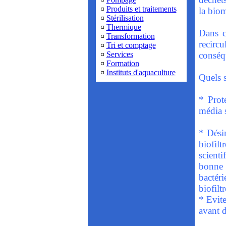
¤
Produits et traitements
la biom
¤
Stérilisation
¤
Thermique
Dans c
¤
Transformation
recirc
¤
Tri et comptage
¤
Services
conséqu
¤
Formation
¤
Instituts d'aquaculture
Quels s
* Prot
média s
* Désin
biofil
scient
bonne 
bactér
biofiltr
* Evite
avant d