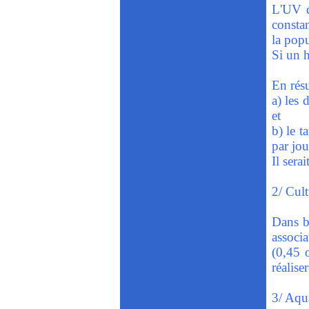
L'UV da
constan
la popu
Si un h
En rés
a) les 
et
b) le 
par jou
Il sera
2/ Cult
Dans be
associa
(0,45 o
réalise
3/ Aqu