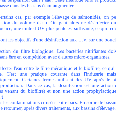
asse dans les bassins étant augmentée.
ertains cas, par exemple l'élevage de salmonidés, on pe
ulation du volume d'eau. On peut alors ne désinfecter qu
ence, une unité d’UV plus petite est suffisante, ce qui rédu
ont les objectifs d'une désinfection aux U.V. sur une boucl
ection du filtre biologique. Les bactéries nitrifiantes d
ans être en compétition avec d'autres micro-organismes.
fecter l'eau entre le filtre mécanique et le biofiltre, ce
tre. C'est une pratique courante dans l'industrie ma
ifiquement. Certaines fermes utilisent des UV après le bi
production. Dans ce cas, la désinfection est une action c
ies venant du biofiltre) et non une action prophylactiq
e).
r les contaminations croisées entre bacs. En sortie de bassi
e retourner, après divers traitements, aux bassins d'élevage.