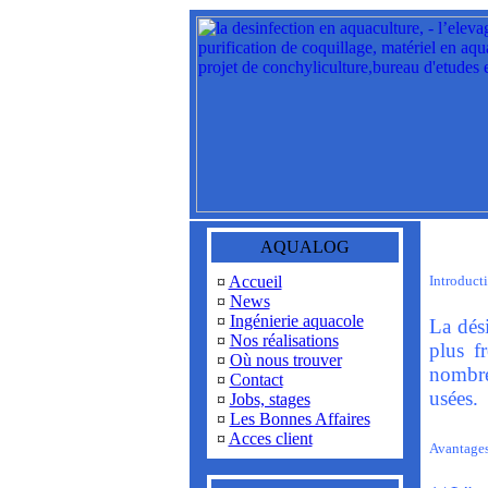
AQUALOG
¤
Accueil
Introduct
¤
News
¤
Ingénierie aquacole
La dés
¤
Nos réalisations
plus f
¤
Où nous trouver
nombre
¤
Contact
usées.
¤
Jobs, stages
¤
Les Bonnes Affaires
¤
Acces client
Avantages