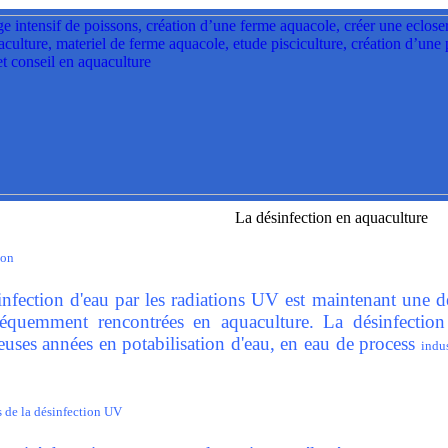
La désinfection en aquaculture
ion
infection d'eau par les radiations UV est maintenant une d
réquemment rencontrées en aquaculture. La désinfectio
uses années en potabilisation d'eau, en eau de process
indus
 de la désinfection UV