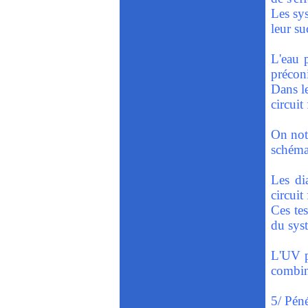
Les sys
leur su
L'eau p
préconi
Dans le
circuit
On note
schémas
Les di
circuit
Ces tes
du sys
L'UV pe
combin
5/ Péné