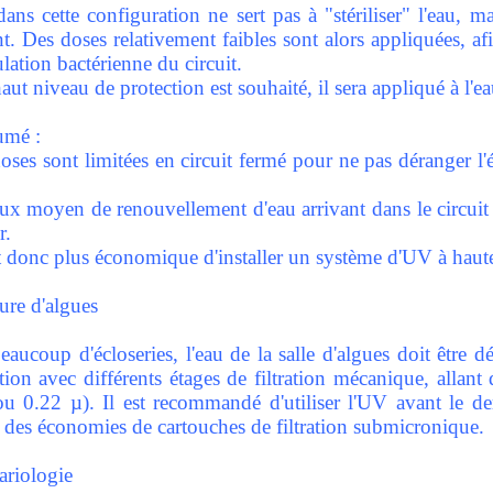
ns cette configuration ne sert pas à "stériliser" l'eau, m
t. Des doses relativement faibles sont alors appliquées, afi
lation bactérienne du circuit.
aut niveau de protection est souhaité, il sera appliqué à l'
umé :
doses sont limitées en circuit fermé pour ne pas déranger l'
taux moyen de renouvellement d'eau arrivant dans le circui
r.
it donc plus économique d'installer un système d'UV à haute
ure d'algues
aucoup d'écloseries, l'eau de la salle d'algues doit être dé
tion avec différents étages de filtration mécanique, allant du
u 0.22 µ). Il est recommandé d'utiliser l'UV avant le dern
r des économies de cartouches de filtration submicronique.
ariologie