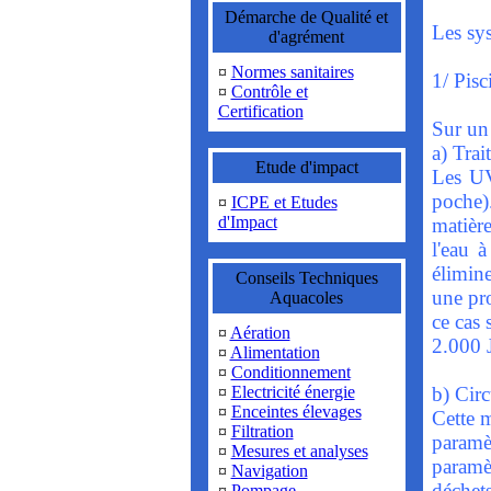
Démarche de Qualité et
Les sys
d'agrément
¤
Normes sanitaires
1/ Pisc
¤
Contrôle et
Certification
Sur un 
a) Trai
Etude d'impact
Les UV
poche)
¤
ICPE et Etudes
d'Impact
matière
l'eau 
élimine
Conseils Techniques
une pro
Aquacoles
ce cas 
¤
Aération
2.000 J
¤
Alimentation
¤
Conditionnement
¤
Electricité énergie
b) Circ
¤
Enceintes élevages
Cette 
¤
Filtration
paramè
¤
Mesures et analyses
paramè
¤
Navigation
déchet
¤
Pompage