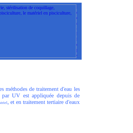
es méthodes de traitement d'eau les
n par UV est appliquée depuis de
, et en traitement tertiaire d'eaux
triel