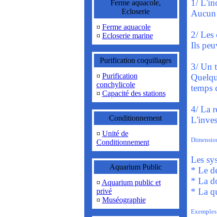
1/ L'in
Ferme aquacole,
Ecloserie
Aucun 
¤
Ferme aquacole
2/ Les 
¤
Ecloserie marine
Ils peu
Purification coquillages
3/ Un t
¤
Purification
Quelqu
conchylicole
temps d
¤
Capacité des stations
4/ La r
Conditionnement
L'inves
¤
Unité de
Dimension
Conditionnement
Les sy
Aquarium Public
* Le dé
* La do
¤
Aquarium public et
* La qu
privé
¤
Muséographie
Exemples 