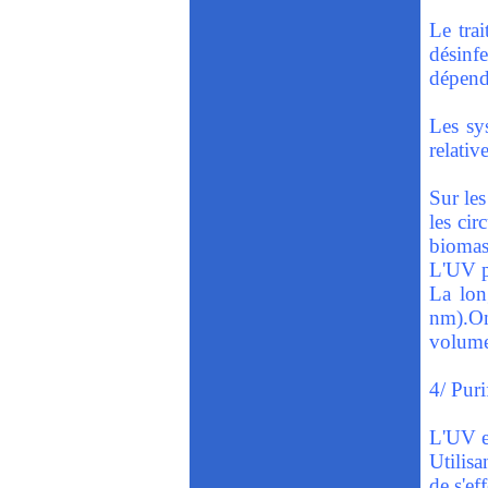
Le tra
désinf
dépendr
Les sy
relativ
Sur les
les cir
biomas
L'UV pe
La lon
nm).On
volumes
4/ Puri
L'UV es
Utilisa
de s'ef