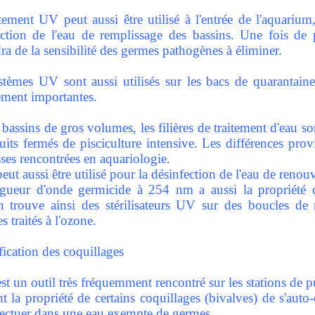
itement UV peut aussi être utilisé à l'entrée de l'aquariu
ection de l'eau de remplissage des bassins. Une fois de
a de la sensibilité des germes pathogènes à éliminer.
stèmes UV sont aussi utilisés sur les bacs de quarantaine
ement importantes.
 bassins de gros volumes, les filières de traitement d'eau son
cuits fermés de pisciculture intensive. Les différences pro
ses rencontrées en aquariologie.
ut aussi être utilisé pour la désinfection de l'eau de renou
gueur d'onde germicide à 254 nm a aussi la propriété d
 trouve ainsi des stérilisateurs UV sur des boucles de 
 traités à l'ozone.
fication des coquillages
t un outil très fréquemment rencontré sur les stations de pu
nt la propriété de certains coquillages (bivalves) de s'aut
fectuer dans une eau exempte de germes.