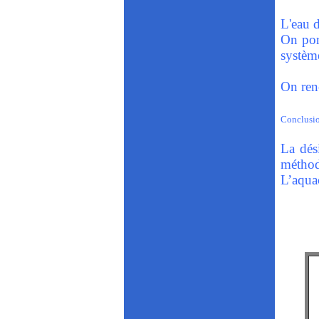
L'eau d
On port
système
On renc
Conclusi
La dés
méthod
L’aquac