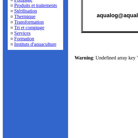
¤
Produits et traitements
¤
Stérilisation
aqualog@aqual
¤
Thermique
¤
Transformation
¤
Tri et comptage
¤
Services
¤
Formation
¤
Instituts d'aquaculture
Warning
: Undefined array k