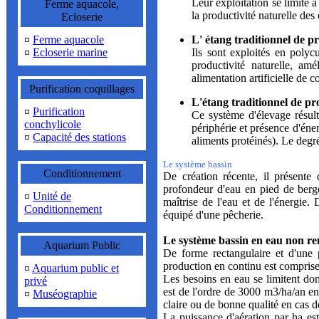
Leur exploitation se limite 
Ferme aquacole,
la productivité naturelle des
Ecloserie
¤
Ferme aquacole
L' étang traditionnel de p
¤
Ecloserie marine
Ils sont exploités en polyc
productivité naturelle, am
alimentation artificielle de 
Purification coquillages
L'étang traditionnel de pr
¤
Purification
Ce système d'élevage résult
conchylicole
périphérie et présence d'éner
¤
Capacité des stations
aliments protéinés). Le degr
Le système bassin
Conditionnement
De création récente, il présente
profondeur d'eau en pied de berge
¤
Unité de
maîtrise de l'eau et de l'énergie
Conditionnement
équipé d'une pêcherie.
Le système bassin en eau non r
Aquarium Public
De forme rectangulaire et d'une
production en continu est comprise 
¤
Aquarium public et
Les besoins en eau se limitent do
privé
est de l'ordre de 3000 m3/ha/an en
¤
Muséographie
claire ou de bonne qualité en cas d
La puissance d'aération par ha est