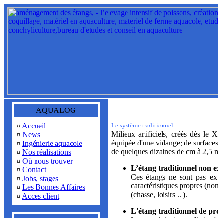
AQUALOG
¤
Accueil
Le système traditionnel
Milieux artificiels, créés dès le
¤
News
équipée d'une vidange; de surfaces
¤
Ingénierie aquacole
de quelques dizaines de cm à 2,5 
¤
Nos réalisations
¤
Où nous trouver
L’étang traditionnel non e
¤
Contact
Ces étangs ne sont pas expl
¤
Jobs, stages
caractéristiques propres (non 
¤
Les Bonnes Affaires
(chasse, loisirs ...).
¤
Acces client
L'étang traditionnel de pr