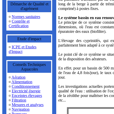
Démarche de Qualité et
long de la berge à partir de trémi
d'agrément
comprimé) à postes fixes.
¤
Normes sanitaires
Le système bassin en eau renouv
¤
Contrôle et
Le principe de ce système consist
Certification
dimensions, où l'eau est constam
épuratoire des eaux (biofiltre).
Etude d'impact
L'élevage des cyprinidés, qui e
parfaitement bien adapté à ce syst
¤
ICPE et Etudes
d'Impact
Le point clé de ce système se situ
de la disposition des aérateurs.
Conseils Techniques
En effet. pour un bassin de 500 
Aquacoles
de l'eau de 4,8 fois/jour), le taux
¤
Aération
jour.
¤
Alimentation
¤
Conditionnement
Les investigations actuelles porte
¤
Electricité énergie
qualité de l'eau : utilisation de l'
¤
Enceintes élevages
de la zéolithe pour maîtriser les c
¤
Filtration
etc...
¤
Mesures et analyses
¤
Navigation
¤
Pompage