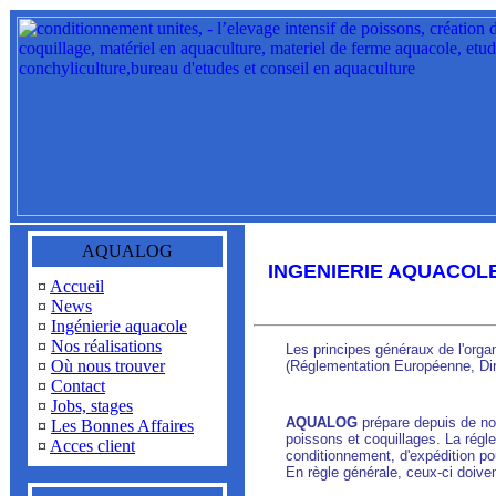
AQUALOG
INGENIERIE AQUACOL
¤
Accueil
¤
News
¤
Ingénierie aquacole
¤
Nos réalisations
Les principes généraux de l'orga
¤
Où nous trouver
(Réglementation Européenne, Dir
¤
Contact
¤
Jobs, stages
AQUALOG
prépare depuis de n
¤
Les Bonnes Affaires
poissons et coquillages. La rég
¤
Acces client
conditionnement, d'expédition pou
En règle générale, ceux-ci doive