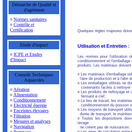
Démarche de Qualité et
d'agrément
¤
Normes sanitaires
¤
Contrôle et
Certification
Quelques règles majeures doiven
Etude d'impact
Utilisation et Entretien :
¤
ICPE et Etudes
Les normes pour l'utilisation 
d'Impact
conditionnement et l'emballage 
produits. Les matériaux doivent
¤ Les matériaux d'emballage uti
Conseils Techniques
l'aire de production et à l'abri d
Aquacoles
¤ Les emballages utilisés ne doi
contenants faciles à nettoyer e
¤
Aération
¤ Les produits de nettoyage et 
¤
Alimentation
fermant à clef,
¤
Conditionnement
¤ Le lieu de travail, les matérieu
¤
Electricité énergie
conditionnement du poisson ou
¤ Les moyens de transport utilis
¤
Enceintes élevages
durée de transport, le maintie
¤
Filtration
¤ Toutes les dispositions doi
¤
Mesures et analyses
lavage
¤
Navigation
ne créent pas de nuissances.
¤
Pompage
¤ Les aires de circulation entre