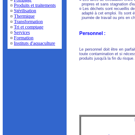
propres et sans stagnation d'e
¤
Produits et traitements
¤ Les déchets sont recueillis d
¤
Stérilisation
adapté à cet emploi. Ils sont 
¤
Thermique
journée de travail ou pris en ch
¤
Transformation
¤
Tri et comptage
¤
Services
Personnel :
¤
Formation
¤
Instituts d'aquaculture
Le personnel doit être en parfai
toute contamination et si nécess
produits jusqu'à la fin du risque.