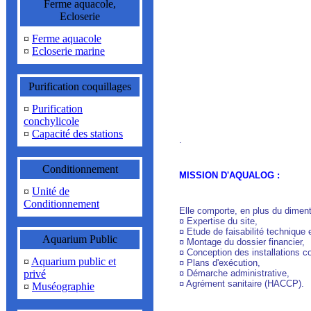
Ferme aquacole,
Ecloserie
¤
Ferme aquacole
¤
Ecloserie marine
Purification coquillages
¤
Purification
conchylicole
¤
Capacité des stations
.
Conditionnement
MISSION D'AQUALOG :
¤
Unité de
Conditionnement
Elle comporte, en plus du dimenti
¤ Expertise du site,
¤ Etude de faisabilité technique
Aquarium Public
¤ Montage du dossier financier,
¤ Conception des installations 
¤
Aquarium public et
¤ Plans d'exécution,
privé
¤ Démarche administrative,
¤ Agrément sanitaire (HACCP).
¤
Muséographie