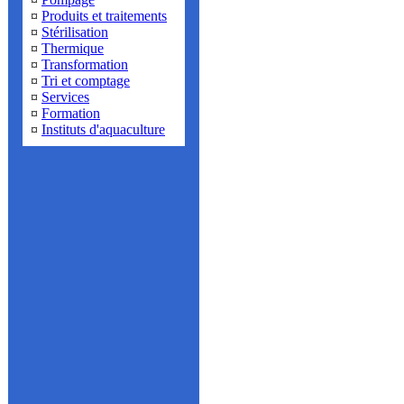
¤
Produits et traitements
¤
Stérilisation
¤
Thermique
¤
Transformation
¤
Tri et comptage
¤
Services
¤
Formation
¤
Instituts d'aquaculture