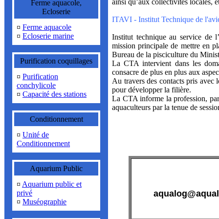
ainsi qu’aux collectivités locales, 
Ferme aquacole,
Ecloserie
ITAVI - Institut Technique de l'avi
¤
Ferme aquacole
¤
Ecloserie marine
Institut technique au service de
mission principale de mettre en pl
Bureau de la pisciculture du Ministè
Purification coquillages
La CTA intervient dans les domai
consacre de plus en plus aux aspect
¤
Purification
Au travers des contacts pris avec l
conchylicole
pour développer la filière.
¤
Capacité des stations
La CTA informe la profession, par 
aquaculteurs par la tenue de sessio
Conditionnement
¤
Unité de
Conditionnement
Aquarium Public
¤
Aquarium public et
privé
aqualog@aqual
¤
Muséographie