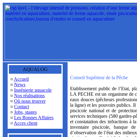
AQUALOG
Conseil Supérieur de la Pêche
¤
Accueil
¤
News
Etablissement public de l’Etat,
¤
Ingénierie aquacole
LA PECHE est un organisme de conc
¤
Nos réalisations
eaux douces (pêcheurs professionn
¤
Où nous trouver
la ligne) et les pouvoirs publics. I
¤
Contact
piscicole national et de protecti
¤
Jobs, stages
services techniques (580 gardes-pê
¤
Les Bonnes Affaires
et constatation des infractions à l
¤
Acces client
inventaire piscicole, banque d
d’observation de l’état des milieux