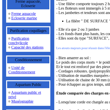
Ferme aquacole,
- Une filière comporte toujours 2 h
Ecloserie
- Les flotteurs sont immergés à 5 
- Les jambettes et tendeurs sont an
¤
Ferme aquacole
¤
Ecloserie marine
La filière " DE SURFACE "- 
- Elle n'a que 2 ou 3 jambes
Purification coquillages
- Les fonds étant plus hauts, les 
- Elles sont du type "SURFACE", le
¤
Purification
conchylicole
¤
Capacité des stations
Les atouts majeurs pour réussir dans l'él
- Bien amarrer au sol :
Conditionnement
Le poids des corps morts = le poids
Et le tout est renforcé par des pie
¤
Unité de
- Cordages robustes. (polypropylè
Conditionnement
- Utilisation de manilles marquées
- Utilisation de chaine de 30 mm (d
- Pour échapper au gros temps, util
Aquarium Public
¤
Aquarium public et
Étude comparée des charges en c
privé
¤
Muséographie
- Lorsqu'une corde est chargée au