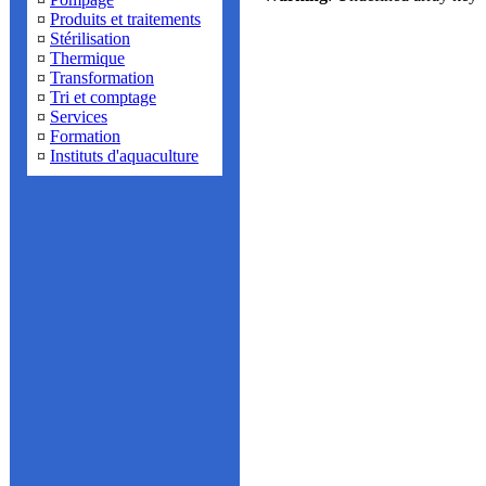
¤
Produits et traitements
¤
Stérilisation
¤
Thermique
¤
Transformation
¤
Tri et comptage
¤
Services
¤
Formation
¤
Instituts d'aquaculture