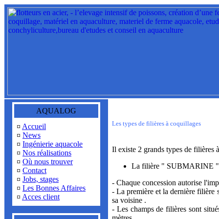
AQUALOG
Les types de filières à coquillages
¤
Accueil
¤
News
¤
Ingénierie aquacole
Il existe 2 grands types de filières 
¤
Nos réalisations
¤
Où nous trouver
La filière " SUBMARINE "- E
¤
Contact
¤
Jobs, stages
- Chaque concession autorise l'imp
¤
Les Bonnes Affaires
- La première et la dernière filièr
¤
Acces client
sa voisine .
- Les champs de filières sont sit
mètres.