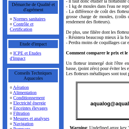
- Il faut donc étudier la flottabilit
Démarche de Qualité et
- 1 kg de moules dans l'eau ne repré
d'agrément
- La différence de coût des flotte
grosse charge de moules, (coûts de
¤
Normes sanitaires
rendement des flotteurs).
¤
Contrôle et
Certification
De plus, une filière dont les flotte
- Résistera beaucoup mieux à la for
- Perdra moins de coquillages car e
Etude d'impact
Comment comparer le prix et le 
¤
ICPE et Etudes
d'Impact
Un flotteur immergé doit l'être 
basse, (point zéro) pour éviter les 
Conseils Techniques
Les flotteurs métalliques sont tout 
Aquacoles
¤
Aération
¤
Alimentation
¤
Conditionnement
¤
Electricité énergie
aqualog@aqual
¤
Enceintes élevages
¤
Filtration
¤
Mesures et analyses
¤
Navigation
Warning
: Undefined array k
¤
Pompage