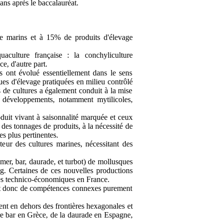
 ans après le baccalauréat.
e marins et à 15% de produits d'élevage
culture française : la conchyliculture
ce, d'autre part.
es ont évolué essentiellement dans le sens
ues d'élevage pratiquées en milieu contrôlé
de cultures a également conduit à la mise
s développements, notamment mytilicoles,
oduit vivant à saisonnalité marquée et ceux
 des tonnages de produits, à la nécessité de
s plus pertinentes.
teur des cultures marines, nécessitant des
mer, bar, daurade, et turbot) de mollusques
ang. Certaines de ces nouvelles productions
ntes technico-économiques en France.
s et donc de compétences connexes purement
ent en dehors des frontières hexagonales et
ère bar en Grèce, de la daurade en Espagne,