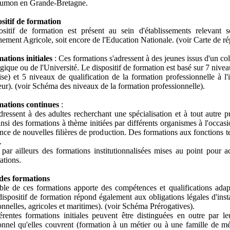
aumon en Grande-Bretagne.
sitif de formation
ositif de formation est présent au sein d'établissements relevant 
nement Agricole, soit encore de l'Education Nationale. (voir Carte de rép
ations initiales
: Ces formations s'adressent à des jeunes issus d'un c
gique ou de l'Université. Le dispositif de formation est basé sur 7 nive
ise) et 5 niveaux de qualification de la formation professionnelle à
eur). (voir Schéma des niveaux de la formation professionnelle).
mations continues
:
adressent à des adultes recherchant une spécialisation et à tout autre p
insi des formations à thème initiées par différents organismes à l'occas
nce de nouvelles filières de production. Des formations aux fonctions te
.
e par ailleurs des formations institutionnalisées mises au point pour 
ations.
des formations
le de ces formations apporte des compétences et qualifications adapt
dispositif de formation répond également aux obligations légales d'insta
onnelles, agricoles et maritimes). (voir Schéma Prérogatives).
érentes formations initiales peuvent être distinguées en outre par le
onnel qu'elles couvrent (formation à un métier ou à une famille de mét