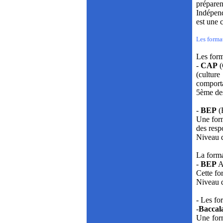
préparen
Indépend
est une 
Les format
Les form
-
CAP
(
(culture
comporta
5ème des
-
BEP
(B
Une form
des resp
Niveau d
La forma
-
BEP
Ag
Cette fo
Niveau d
- Les fo
-
Baccal
Une form