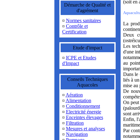
(soit en 
Démarche de Qualité et
d'agrément
Aquacultu
¤
Normes sanitaires
La prod
¤
Contrôle et
continen
Certification
Deux cu
(ostréicu
Les tech
Etude d'impact
d'une in
notammen
¤
ICPE et Etudes
au poin
d'Impact
importan
Dans le 
Conseils Techniques
liés à u
Aquacoles
mise au 
De nouve
¤
Aération
compéten
¤
Alimentation
On peut 
¤
Conditionnement
(palourd
¤
Electricité énergie
sont arr
¤
Enceintes élevages
Enfin, l
¤
Filtration
maritime
¤
Mesures et analyses
Par cont
¤
Navigation
notammen
¤
Pompage