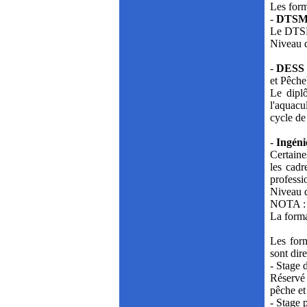
Les form
-
DTS
Le DTSM 
Niveau d
-
DESS
et Pêche)
Le dipl
l'aquacu
cycle de
-
Ingén
Certaine
les cadr
professi
Niveau d
NOTA : S
La forma
Les form
sont dir
- Stage 
Réservé 
pêche et
- Stage 