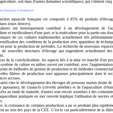
agriculture, soit dans d'autres domaines scientifiques), qui s'obtient cinq
re française et formation
uction aquacole française est composée à 85% de produits d'élevag
taux (eaux douces).
ltures ont historiquement contribué à un développement de l'aqua
lture et mytiliculture) d'une part, et la trutticulture pour la partie eau dou
niques de ces cultures traditionnelles actuellement très prédominant
tensification des conditions de la production avec apparition de techniq
t pour la production de juvéniles. La recherche de nouveaux espaces 
t de nouvelles structures d'élevage qui engendrent actuellement de
ts.
cas de la conchyliculture, les aspects liés à la mise en marché d'un pr
n système de culture en milieu ouvert ont contribué, avec l'augmentation
point de méthodes de gestion de production et de méthodes commerciale
lles filières de production sont apparues principalement dans le sec
ces accrues.
ainsi citer le développement des élevages de poissons marins (truite de 
e japonaise), de crustacés (crevette pénéïde) et de l'aquaculture d'ét
ivées au stade de maturité, d'autres sont encore soumises à des contrai
'aquaculture pratiquée en mer ouverte implique l'utilisation de navire
s.
re, la croissance de certaines productions a pu se produire plus rapidem
t au sein des pays de la CEE. C'est le cas particulièrement de la fili