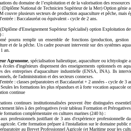
ations du domaine de l’exploitation et de la valorisation des ressources
M
(Diplôme National de Technicien Supérieur de la Mer) Option génie aq
couvre plusieurs secteurs de production aquaculture et pêche, mais éga
'entrée : Baccalauréat ou équivalent - cycle de 2 ans.
(Diplôme d'Enseignement Supérieur Spécialisé) option Exploitation des
 :
ômé pourra remplir un ensemble de fonctions (production, gestion 
lture et de la pêche. Un cadre pouvant intervenir sur des systèmes aqu
 1 an.
ieur Agronome
, spécialisation halieutique, aquaculture ou ichtyologie a
s écoles d'ingénieurs dispensent des enseignements optionnels en aqua
es des entreprises d'aquaculture industrielle (ENSA, INA). Ils inter
onnels, de l'administration et des secteurs connexes.
'entrée : classes préparatoires et Baccalauréat + 2 années - cycle de 3 a
eules les formations les plus répandues et à forte vocation aquacole ont
tion continue
ations continues institutionnalisées peuvent être distinguées essentie
ectement liées à des prérogatives (voir tableau Formation et Prérogatives
de formation complémentaire en cultures marines (240 h) :
aux professionnels justifiant de 3 ans d'expérience professionnelle da
 agricole. Cette formation prépare à l'installation sur le domaine public 
préparatoire au Brevet Professionnel Agricole (et Maritime pour les cult