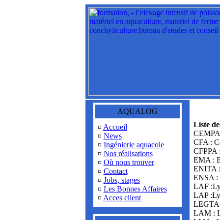
AQUALOG
Liste de
¤
Accueil
CEMPAMA:
¤
News
CFA : Ce
¤
Ingénierie aquacole
CFPPA : 
¤
Nos réalisations
EMA : E
¤
Où nous trouver
ENITA : 
¤
Contact
ENSA : 
¤
Jobs, stages
LAF :Lyc
¤
Les Bonnes Affaires
LAP :Ly
¤
Acces client
LEGTA :
LAM : L