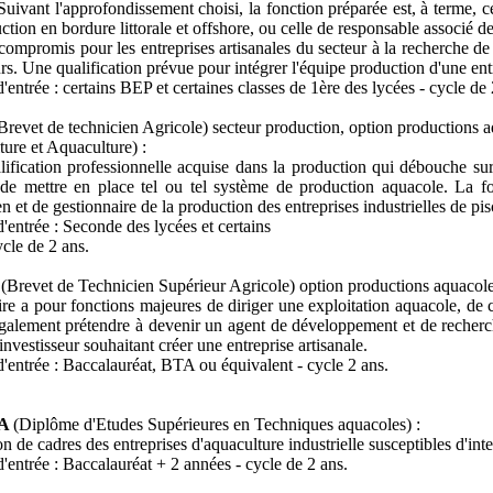
 Suivant l'approfondissement choisi, la fonction préparée est, à terme, 
ction en bordure littorale et offshore, ou celle de responsable associé d
ompromis pour les entreprises artisanales du secteur à la recherche de
rs. Une qualification prévue pour intégrer l'équipe production d'une entr
'entrée : certains BEP et certaines classes de 1ère des lycées - cycle de 
Brevet de technicien Agricole) secteur production, option productions a
ture et Aquaculture) :
ification professionnelle acquise dans la production qui débouche su
de mettre en place tel ou tel système de production aquacole. La f
en et de gestionnaire de la production des entreprises industrielles de pi
'entrée : Seconde des lycées et certains
cle de 2 ans.
A
(Brevet de Technicien Supérieur Agricole) option productions aquacoles
aire a pour fonctions majeures de diriger une exploitation aquacole, de 
également prétendre à devenir un agent de développement et de recherc
investisseur souhaitant créer une entreprise artisanale.
'entrée : Baccalauréat, BTA ou équivalent - cycle 2 ans.
TA
(Diplôme d'Etudes Supérieures en Techniques aquacoles) :
n de cadres des entreprises d'aquaculture industrielle susceptibles d'int
'entrée : Baccalauréat + 2 années - cycle de 2 ans.