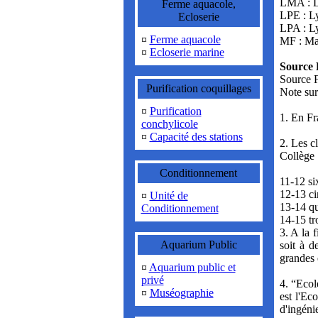
LMA : L
Ferme aquacole,
LPE : Ly
Ecloserie
LPA : Ly
¤
Ferme aquacole
MF : Ma
¤
Ecloserie marine
Source 
Source 
Purification coquillages
Note sur
¤
Purification
1. En Fr
conchylicole
¤
Capacité des stations
2. Les c
Collège 
Conditionnement
11-12 s
12-13 c
¤
Unité de
13-14 qu
Conditionnement
14-15 tr
3. A la 
Aquarium Public
soit à d
grandes 
¤
Aquarium public et
privé
4. “Ecol
¤
Muséographie
est l'Ec
d'ingéni