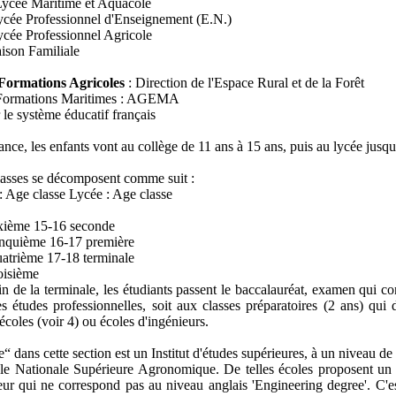
ycée Maritime et Aquacole
cée Professionnel d'Enseignement (E.N.)
cée Professionnel Agricole
ison Familiale
Formations Agricoles
: Direction de l'Espace Rural et de la Forêt
Formations Maritimes : AGEMA
 le système éducatif français
ance, les enfants vont au collège de 11 ans à 15 ans, puis au lycée jusqu
lasses se décomposent comme suit :
: Age classe Lycée : Age classe
ixième 15-16 seconde
inquième 16-17 première
atrième 17-18 terminale
oisième
fin de la terminale, les étudiants passent le baccalauréat, examen qui co
es études professionnelles, soit aux classes préparatoires (2 ans) qu
écoles (voir 4) ou écoles d'ingénieurs.
e“ dans cette section est un Institut d'études supérieures, à un niveau d
ole Nationale Supérieure Agronomique. De telles écoles proposent un 
eur qui ne correspond pas au niveau anglais 'Engineering degree'. C'