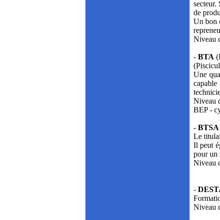
secteur.
de produ
Un bon c
repreneu
Niveau d
-
BTA
(
(Piscicul
Une qual
capable 
technici
Niveau d
BEP - cy
-
BTS
Le titul
Il peut 
pour un 
Niveau d
-
DES
Formatio
Niveau d