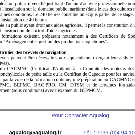
le à un public diversifié justifiant d'un an d'activité professionnelle n
à l'installation sur le domaine public maritime (dans le cas des cultures
taines conditions. Le 240 heures constitue un acquis partiel de ce stage.
'installation de 40 heures
le au public ayant droit aux aides agricoles, il permet la constitution 
 l'instruction de l'octroi d'aides agricoles.
s formations existent, préparant notamment à des Certificats de Sp
 "Aménagement et gestion des productions aquatiques".
iculier des brevets de navigation
vets peuvent être nécessaires aux aquaculteurs exerçant leur activité
ives).
it du CACMNC (Certificat d'Aptitude à la Conduite des moteurs des
conchylicoles de petite taille ou le Certificat de Capacité pour les nav
n par la voie de la formation continue, une préparation au CACMNC es
PMC, BEPMC, BAC.PRO, CM, DTSM et de certaines formation
tement (sous conditions) avec l’examen du BEPMCM.
Pour Contacter Aqualog
aqualog@aqualog.fr
Tél. :
0033 (0)4 94 10