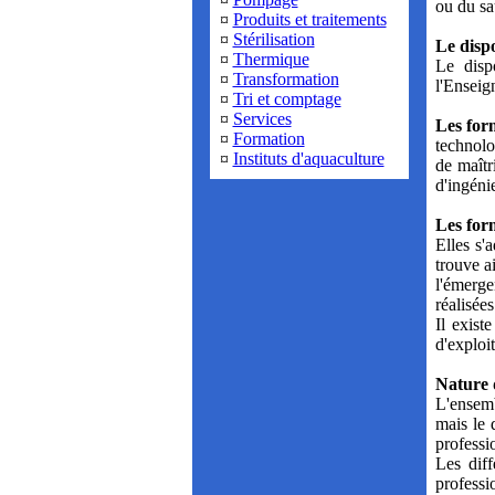
ou du s
¤
Produits et traitements
¤
Stérilisation
Le dispo
¤
Thermique
Le disp
¤
Transformation
l'Enseig
¤
Tri et comptage
¤
Services
Les form
¤
Formation
technolo
¤
Instituts d'aquaculture
de maîtr
d'ingéni
Les for
Elles s'
trouve a
l'émerge
réalisées
Il exist
d'exploit
Nature 
L'ensemb
mais le 
professi
Les diff
professi