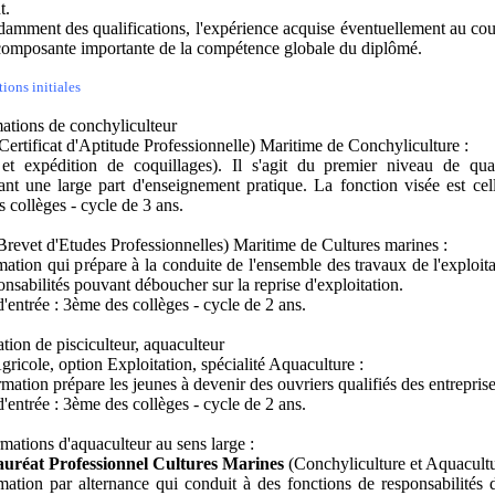
t.
amment des qualifications, l'expérience acquise éventuellement au cou
composante importante de la compétence globale du diplômé.
ions initiales
ations de conchyliculteur
Certificat d'Aptitude Professionnelle) Maritime de Conchyliculture :
 et expédition de coquillages). Il s'agit du premier niveau de qual
nt une large part d'enseignement pratique. La fonction visée est cell
 collèges - cycle de 3 ans.
revet d'Etudes Professionnelles) Maritime de Cultures marines :
ation qui prépare à la conduite de l'ensemble des travaux de l'exploitat
onsabilités pouvant déboucher sur la reprise d'exploitation.
'entrée : 3ème des collèges - cycle de 2 ans.
tion de pisciculteur, aquaculteur
ricole, option Exploitation, spécialité Aquaculture :
rmation prépare les jeunes à devenir des ouvriers qualifiés des entrepris
'entrée : 3ème des collèges - cycle de 2 ans.
rmations d'aquaculteur au sens large :
auréat Professionnel Cultures Marines
(Conchyliculture et Aquacultu
ation par alternance qui conduit à des fonctions de responsabilités d