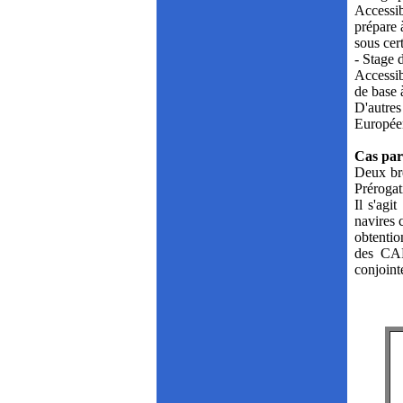
Accessib
prépare 
sous cer
- Stage d
Accessib
de base à
D'autre
Européen
Cas part
Deux bre
Prérogat
Il s'ag
navires 
obtentio
des CA
conjoin