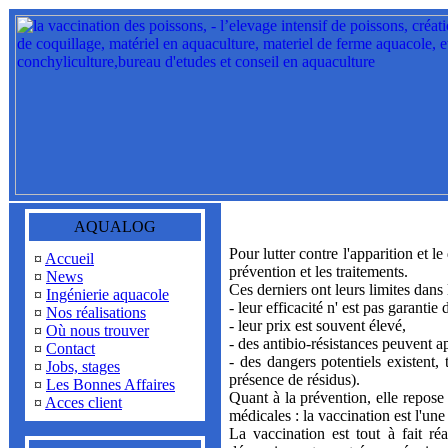
AQUALOG
Pour lutter contre l'apparition et l
¤
Accueil
prévention et les traitements.
¤
News
Ces derniers ont leurs limites dans
¤
Ingénierie aquacole
- leur efficacité n' est pas garanti
¤
Nos réalisations
- leur prix est souvent élevé,
¤
Où nous trouver
- des antibio-résistances peuvent ap
¤
Contact
- des dangers potentiels existent
¤
Jobs, stages
présence de résidus).
¤
Les Bonnes Affaires
Quant à la prévention, elle repose
¤
Acces client
médicales : la vaccination est l'un
La vaccination est tout à fait ré