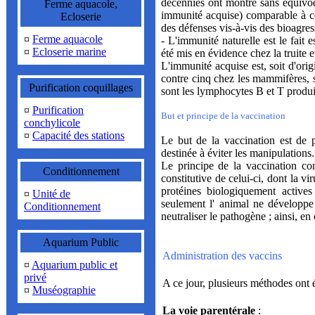
décennies ont montré sans équivoq
Ferme aquacole,
immunité acquise) comparable à ce
Ecloserie
des défenses vis-à-vis des bioagress
¤
Ferme aquacole
- L'immunité naturelle est le fait
¤
Ecloserie marine
été mis en évidence chez la truite 
L'immunité acquise est, soit d'ori
contre cinq chez les mammifères, s
Purification coquillages
sont les lymphocytes B et T produits
¤
Purification
But et principe de la vaccination
conchylicole
¤
Capacité des stations
Le but de la vaccination est de pr
destinée à éviter les manipulations.
Le principe de la vaccination co
Conditionnement
constitutive de celui-ci, dont la v
protéines biologiquement actives
¤
Unité de
seulement l' animal ne développe
Conditionnement
neutraliser le pathogène ; ainsi, en 
Aquarium Public
Administration des vaccins
¤
Aquarium public et
privé
A ce jour, plusieurs méthodes ont 
¤
Muséographie
La voie parentérale
: