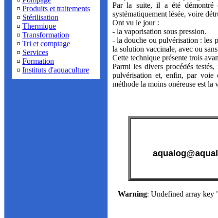
Par la suite, il a été démontré 
¤
Produits et traitements
systématiquement lésée, voire détru
¤
Stérilisation
Ont vu le jour :
¤
Thermique
- la vaporisation sous pression.
¤
Transformation
- la douche ou pulvérisation : les 
¤
Tri et comptage
la solution vaccinale, avec ou sans
¤
Services
Cette technique présente trois avan
¤
Formation
Parmi les divers procédés testés,
¤
Instituts d'aquaculture
pulvérisation et, enfin, par voie
méthode la moins onéreuse est la v
aqualog@aqual
Warning
: Undefined array k