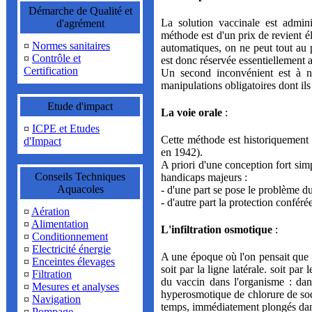
Démarche de Qualité et
La solution vaccinale est adminis
d'agrément
méthode est d'un prix de revient é
¤
Normes sanitaires
automatiques, on ne peut tout au 
¤
Contrôle et
est donc réservée essentiellement 
Certification
Un second inconvénient est à not
manipulations obligatoires dont ils 
Etude d'impact
La voie orale
:
¤
ICPE et Etudes
Cette méthode est historiquement l
d'Impact
en 1942).
A priori d'une conception fort simp
Conseils Techniques
handicaps majeurs :
Aquacoles
- d'une part se pose le problème d
- d'autre part la protection confér
¤
Aération
¤
Alimentation
L'infiltration osmotique
:
¤
Conditionnement
¤
Electricité énergie
A une époque où l'on pensait que l
¤
Enceintes élevages
soit par la ligne latérale. soit pa
¤
Filtration
du vaccin dans l'organisme : da
¤
Mesures et analyses
hyperosmotique de chlorure de so
¤
Navigation
temps, immédiatement plongés dans
¤
Pompage