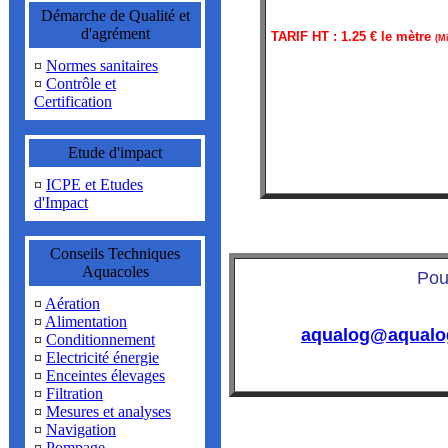
Démarche de Qualité et
d'agrément
TARIF HT : 1.25 € le mètre
(M
¤
Normes sanitaires
¤
Contrôle et
Certification
Etude d'impact
¤
ICPE et Etudes
d'Impact
Conseils Techniques
Aquacoles
Pou
¤
Aération
¤
Alimentation
aqualog@aqualo
¤
Conditionnement
¤
Electricité énergie
¤
Enceintes élevages
¤
Filtration
¤
Mesures et analyses
¤
Navigation
¤
Pompage