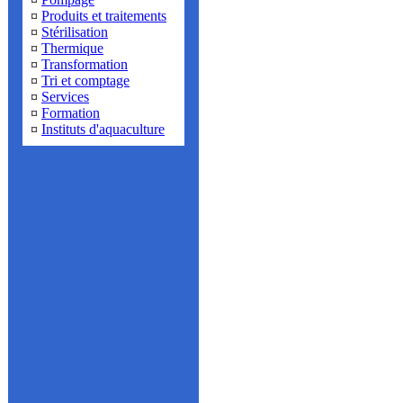
¤
Produits et traitements
¤
Stérilisation
¤
Thermique
¤
Transformation
¤
Tri et comptage
¤
Services
¤
Formation
¤
Instituts d'aquaculture