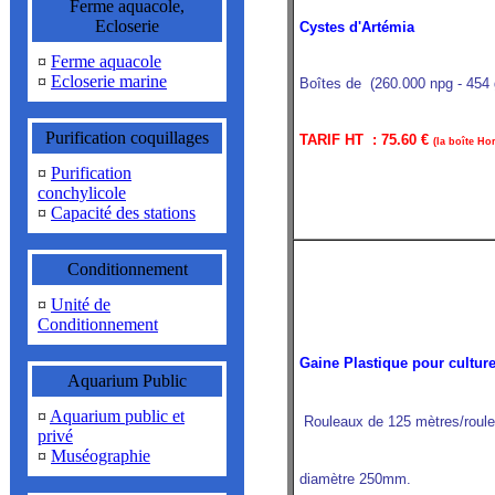
Ferme aquacole,
Ecloserie
Cystes d'Artémia
¤
Ferme aquacole
¤
Ecloserie marine
Boîtes de (260.000 npg - 454
Purification coquillages
TARIF HT : 75.60 €
(la boîte Ho
¤
Purification
conchylicole
¤
Capacité des stations
Conditionnement
¤
Unité de
Conditionnement
Gaine Plastique pour cultur
Aquarium Public
¤
Aquarium public et
Rouleaux de 125 mètres/roul
privé
¤
Muséographie
diamètre 250mm.