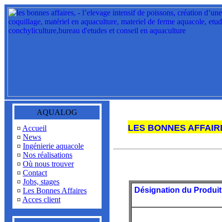
AQUALOG
LES BONNES AFFAIR
¤
Accueil
¤
News
¤
Ingénierie aquacole
¤
Nos réalisations
¤
Où nous trouver
¤
Contact
¤
Jobs, stages
Désignation du Produit
¤
Les Bonnes Affaires
¤
Acces client