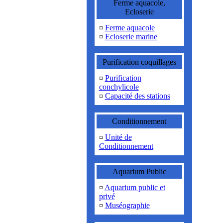
Ferme aquacole,
Ecloserie
¤
Ferme aquacole
¤
Ecloserie marine
Purification coquillages
¤
Purification
conchylicole
¤
Capacité des stations
Conditionnement
¤
Unité de
Conditionnement
Aquarium Public
¤
Aquarium public et
privé
¤
Muséographie