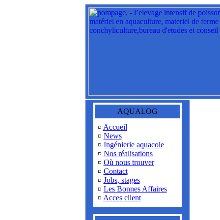
AQUALOG
¤
Accueil
¤
News
¤
Ingénierie aquacole
¤
Nos réalisations
¤
Où nous trouver
¤
Contact
¤
Jobs, stages
¤
Les Bonnes Affaires
¤
Acces client