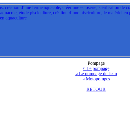
Pompage
¤
Le pompage
¤
Le pompage de l'eau
¤
Motopompes
RETOUR