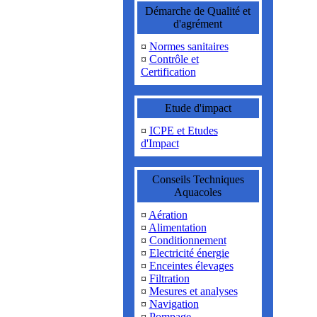
Démarche de Qualité et
d'agrément
¤
Normes sanitaires
¤
Contrôle et
Certification
Etude d'impact
¤
ICPE et Etudes
d'Impact
Conseils Techniques
Aquacoles
¤
Aération
¤
Alimentation
¤
Conditionnement
¤
Electricité énergie
¤
Enceintes élevages
¤
Filtration
¤
Mesures et analyses
¤
Navigation
¤
Pompage