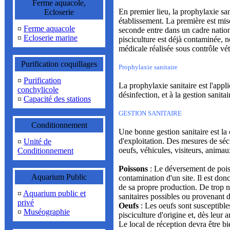
Ferme aquacole,
En premier lieu, la prophylaxie sa
Ecloserie
établissement. La première est mise
¤
Ferme aquacole
seconde entre dans un cadre nationa
¤
Ecloserie marine
pisciculture est déjà contaminée, n
médicale réalisée sous contrôle vét
Purification coquillages
Prophylaxie sanitaire
¤
Purification
La prophylaxie sanitaire est l'appl
conchylicole
désinfection, et à la gestion sanitai
¤
Capacité des stations
GESTION SANITAIRE
Conditionnement
Une bonne gestion sanitaire est la 
d'exploitation. Des mesures de sécur
¤
Unité de
oeufs, véhicules, visiteurs, animau
Conditionnement
Poissons
: Le déversement de poiss
Aquarium Public
contamination d'un site. Il est don
de sa propre production. De trop n
¤
Aquarium public et
sanitaires possibles ou provenant d
privé
Oeufs
: Les oeufs sont susceptibles
¤
Muséographie
pisciculture d'origine et, dès leur 
Le local de réception devra être bi