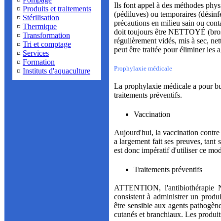
Ils font appel à des méthodes phy
¤
Produits et traitements
(pédiluves) ou temporaires (désinf
¤
Stérilisation
précautions en milieu sain ou conta
¤
Thermique
doit toujours être NETTOYÉ (bros
¤
Transformation
régulièrement vidés, mis à sec, nett
¤
Tri et comptage
peut être traitée pour éliminer les a
¤
Services
¤
Formation
Prophylaxie médicale
¤
Instituts d'aquaculture
La prophylaxie médicale a pour but
traitements préventifs.
Vaccination
Aujourd'hui, la vaccination contre
a largement fait ses preuves, tant su
est donc impératif d'utiliser ce mod
Traitements préventifs
ATTENTION, l'antibiothérapie N
consistent à administrer un produi
être sensible aux agents pathogène
cutanés et branchiaux. Les produits