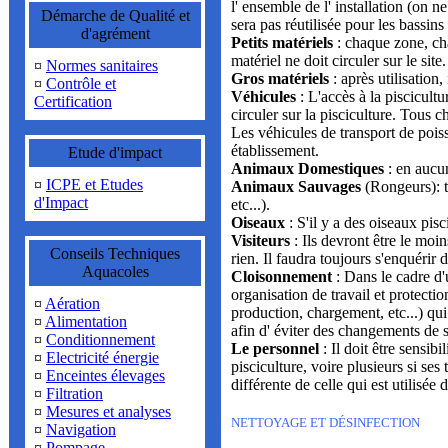
l' ensemble de l' installation (on ne
Démarche de Qualité et
sera pas réutilisée pour les bassins
d'agrément
Petits matériels
: chaque zone, cha
matériel ne doit circuler sur le site.
¤
Normes sanitaires
Gros matériels
: après utilisation,
¤
Contrôle et
Véhicules
: L'accès à la piscicult
Certification
circuler sur la pisciculture. Tous 
Les véhicules de transport de poiss
établissement.
Etude d'impact
Animaux Domestiques
: en aucun
¤
ICPE et Etudes
Animaux Sauvages
(Rongeurs): to
d'Impact
etc...).
Oiseaux
: S'il y a des oiseaux pisc
Visiteurs
: Ils devront être le moi
Conseils Techniques
rien. Il faudra toujours s'enquérir 
Aquacoles
Cloisonnement
: Dans le cadre d
organisation de travail et protectio
¤
Aération
production, chargement, etc...) qui
¤
Alimentation
afin d' éviter des changements de s
¤
Conditionnement
Le personnel
: Il doit être sensib
¤
Electricité énergie
pisciculture, voire plusieurs si se
¤
Enceintes élevages
différente de celle qui est utilisée
¤
Filtration
¤
Mesures et analyses
NETTOYAGE ET DÉSINFECTION
¤
Navigation
¤
Pompage