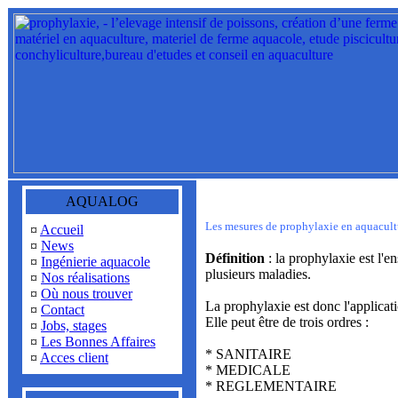
AQUALOG
Les mesures de prophylaxie en aquacult
¤
Accueil
¤
News
Définition
: la prophylaxie est l'
¤
Ingénierie aquacole
plusieurs maladies.
¤
Nos réalisations
¤
Où nous trouver
La prophylaxie est donc l'applicati
¤
Contact
Elle peut être de trois ordres :
¤
Jobs, stages
¤
Les Bonnes Affaires
* SANITAIRE
¤
Acces client
* MEDICALE
* REGLEMENTAIRE