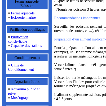
- Après le temps nécessaire indiqué
Ferme aquacole,
d'eau.
Ecloserie
- Nourrir les poissons 3 heures aprè
¤
Ferme aquacole
¤
Ecloserie marine
Recommandations importantes
Surveiller les poissons pendant 
Purification coquillages
ouverture des ouïes, etc...), rétabl
¤
Purification
Préparation d’un aliment médicame
conchylicole
¤
Capacité des stations
Pour la préparation d'un aliment 
exemple), utiliser comme mélangeur
à réaliser un mélange homogène (un
Conditionnement
Verser l'aliment dans le mélangeur,
¤
Unité de
seule à retenir).
Conditionnement
Laisser tourner le mélangeur. Le m
Aquarium Public
Verser alors l'huile* pour coller l
tourner le mélangeur jusqu'à ce que
¤
Aquarium public et
privé
L'aliment supplémenté est alors prêt
¤
Muséographie
: 4 à 5 jours.