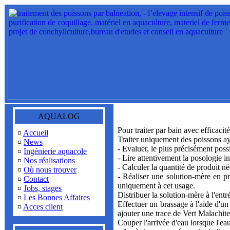
AQUALOG
Pour traiter par bain avec efficacité
¤
Accueil
Traiter uniquement des poissons a
¤
News
- Evaluer, le plus précisément possi
¤
Ingénierie aquacole
- Lire attentivement la posologie 
¤
Nos réalisations
- Calculer la quantité de produit né
¤
Où nous trouver
- Réaliser une solution-mère en pr
¤
Contact
uniquement à cet usage.
¤
Jobs, stages
Distribuer la solution-mère à l'entr
¤
Les Bonnes Affaires
Effectuer un brassage à l'aide d'un
¤
Acces client
ajouter une trace de Vert Malachite 
Couper l'arrivée d'eau lorsque l'ea