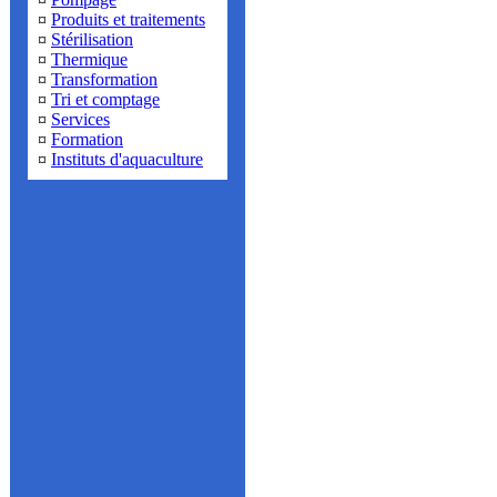
¤
Produits et traitements
¤
Stérilisation
¤
Thermique
¤
Transformation
¤
Tri et comptage
¤
Services
¤
Formation
¤
Instituts d'aquaculture