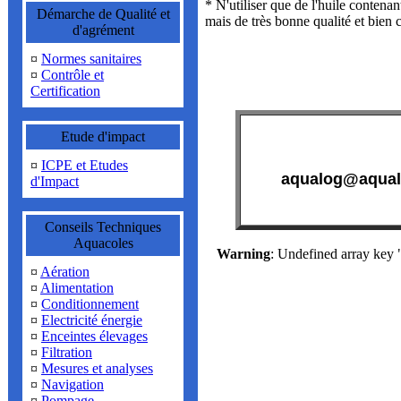
* N'utiliser que de l'huile contenan
Démarche de Qualité et
mais de très bonne qualité et bien 
d'agrément
¤
Normes sanitaires
¤
Contrôle et
Certification
Etude d'impact
¤
ICPE et Etudes
aqualog@aqual
d'Impact
Conseils Techniques
Aquacoles
Warning
: Undefined array k
¤
Aération
¤
Alimentation
¤
Conditionnement
¤
Electricité énergie
¤
Enceintes élevages
¤
Filtration
¤
Mesures et analyses
¤
Navigation
¤
Pompage